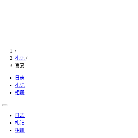
/
札记
/
喜宴
日志
札记
相册
日志
札记
相册