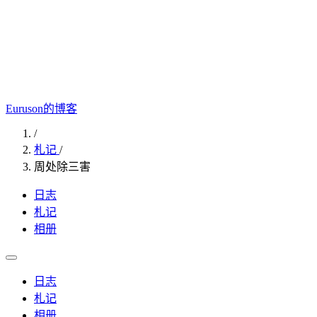
Euruson的博客
/
札记
/
周处除三害
日志
札记
相册
日志
札记
相册