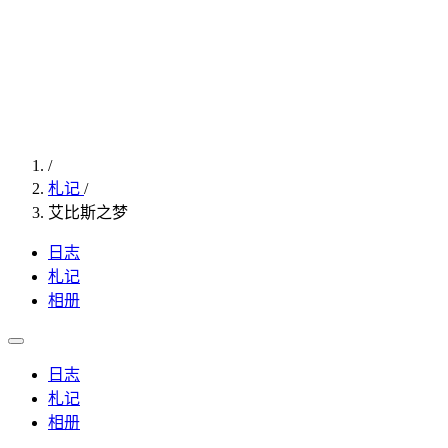
/
札记
/
艾比斯之梦
日志
札记
相册
日志
札记
相册