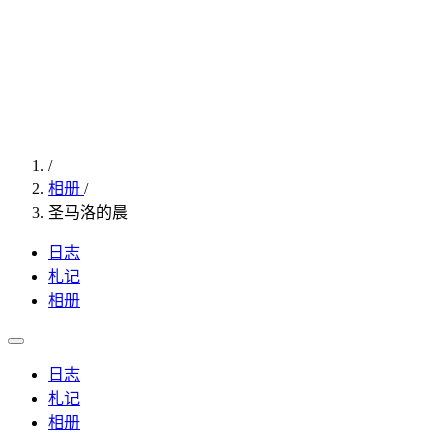
/
相册
/
圣马洛的晨
日志
札记
相册
日志
札记
相册